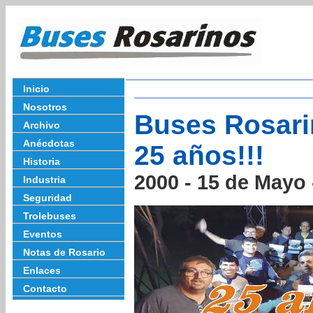
Inicio
Nosotros
Buses Rosar
Archivo
Anécdotas
25 años!!!
Historia
2000 - 15 de Mayo 
Industria
Seguridad
Trolebuses
Eventos
Notas de Rosario
Enlaces
Contacto